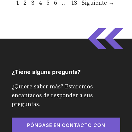
Página
Página
Página
Página
Página
Página
Página
1
2
3
4
5
6
…
13
Siguiente
→
¿Tiene alguna pregunta?
¿Quiere saber más? Estaremos
encantados de responder a sus
preguntas.
PÓNGASE EN CONTACTO CON